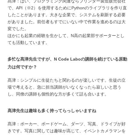
髙津：はい、プログラミング関連ならプリンター製造販売会社
で、API（※2）を使用するためにPythonのライブラリを作り直
したことがあります。大きな企業で、システムを刷新する必要
がありました。前任者もすでにいない中で作業を進めるのは大
変でした。
ほかにも起業の経験を生かして、N高の起業部サポーターとし
ても活動しています。
多忙な髙津先生ですが、N Code Laboの講師を続けている原動
力は何ですか？
髙津：シンプルに生徒たちと関わるのが楽しいです。生徒の立
場で考えると、急に担当講師がいなくなったら寂しいと思う
し、同僚の講師も個性的な方が多くて話も合います。
髙津先生は趣味も多く持ってらっしゃいますね
髙津：ポーカー、ボードゲーム、ダーツ、写真、ドライブが好
きです。写真に関しては趣味が高じて、イベントカメラマンを