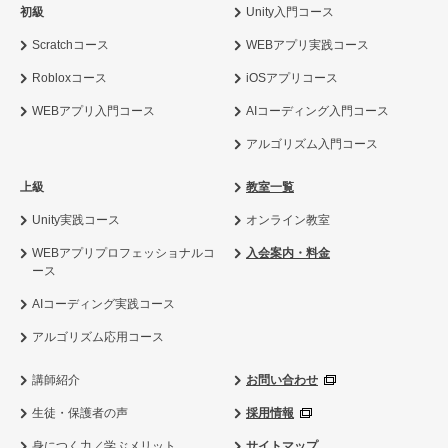
初級
Unity入門コース
Scratchコース
WEBアプリ実践コース
Robloxコース
iOSアプリコース
WEBアプリ入門コース
AIコーディング入門コース
アルゴリズム入門コース
上級
教室一覧
Unity実践コース
オンライン教室
WEBアプリプロフェッショナルコ
入会案内・料金
ース
AIコーディング実践コース
アルゴリズム応用コース
講師紹介
お問い合わせ
生徒・保護者の声
採用情報
身につく力／学ぶメリット
サイトマップ