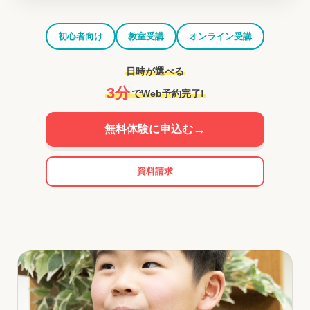
初心者向け
教室受講
オンライン受講
日時が選べる
3分
でWeb予約完了!
→
無料体験に申込む
資料請求