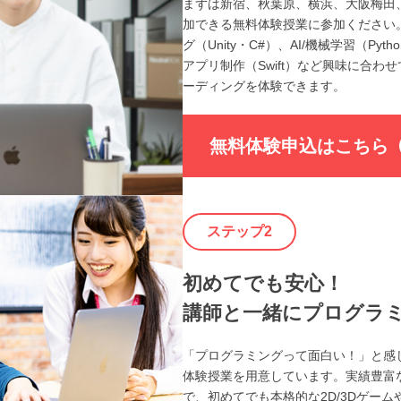
まずは新宿、秋葉原、横浜、大阪梅田
加できる無料体験授業に参加ください
グ（Unity・C#）、AI/機械学習（Pyt
アプリ制作（Swift）など興味に合わ
ーディングを体験できます。
無料体験申込はこちら
ステップ2
初めてでも安心！
講師と一緒にプログラ
「プログラミングって面白い！」と感
体験授業を用意しています。実績豊富
で、初めてでも本格的な2D/3Dゲーム