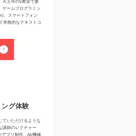
、天王寺の5教室で参
。ゲームプログラミン
hon)、スマートフォン
せて本格的なテキストコ
ミング体験
じていただけるような
な講師のレクチャー
やアプリ制作、AI/機械