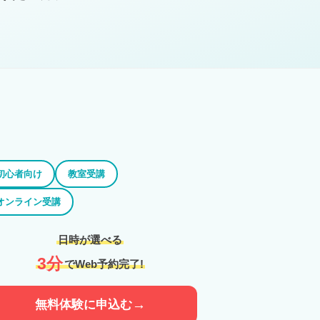
初心者向け
教室受講
オンライン受講
日時が選べる
3分
でWeb予約完了!
→
無料体験に申込む