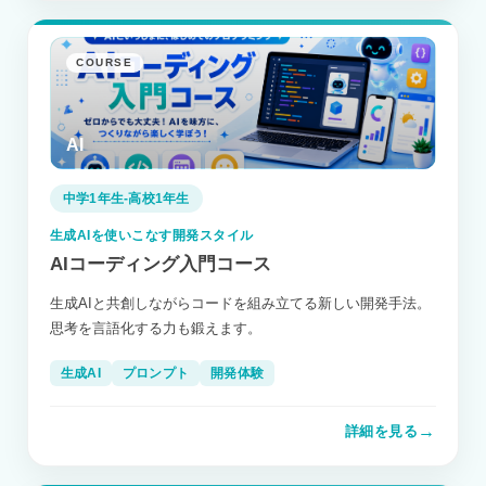
COURSE
AI
中学1年生-高校1年生
生成AIを使いこなす開発スタイル
AIコーディング入門コース
生成AIと共創しながらコードを組み立てる新しい開発手法。
思考を言語化する力も鍛えます。
生成AI
プロンプト
開発体験
→
詳細を見る