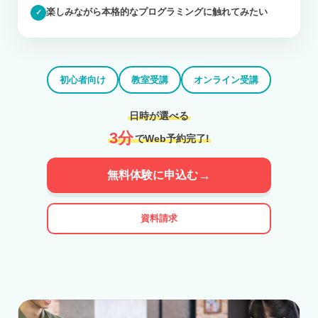
楽しみながら本格的なプログラミングに触れてみたい
✓
初心者向け
教室受講
オンライン受講
日時が選べる
3分
でWeb予約完了!
→
無料体験に申込む
資料請求