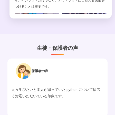
す。インプットだけでなく、アウトプットにこだわる習慣を
つけることは重要です。
生徒・保護者の声
護者
の声
保護者
の
人が思っていた python について幅広
全体的に大変満足し
いている印象です。
待したいと思います