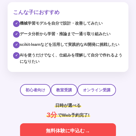
こんな子におすすめ
機械学習モデルを自分で設計・改善してみたい
✓
データ分析から学習・推論まで一通り取り組みたい
✓
scikit-learnなどを活用して実践的なAI開発に挑戦したい
✓
AIを使うだけでなく、仕組みを理解して自分で作れるよう
✓
になりたい
初心者向け
教室受講
オンライン受講
日時が選べる
3分
でWeb予約完了!
→
無料体験に申込む