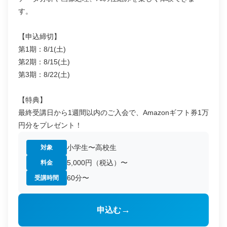
す。
【申込締切】
第1期：8/1(土)
第2期：8/15(土)
第3期：8/22(土)
【特典】
最終受講日から1週間以内のご入会で、Amazonギフト券1万
円分をプレゼント！
小学生〜高校生
対象
5,000円（税込）〜
料金
60分〜
受講時間
→
申込む