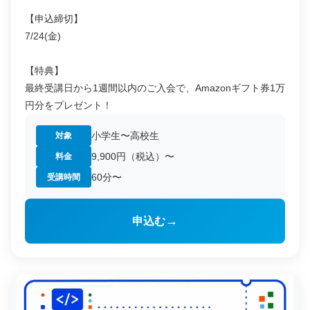
【申込締切】
7/24(金)
【特典】
最終受講日から1週間以内のご入会で、Amazonギフト券1万
円分をプレゼント！
小学生〜高校生
対象
9,900円（税込）〜
料金
60分〜
受講時間
→
申込む