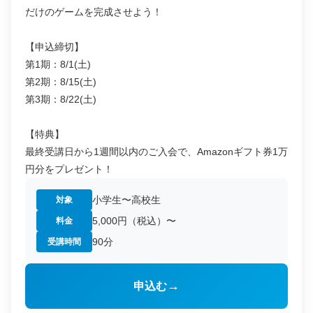
だけのゲームを完成させよう！
【申込締切】
第1期：8/1(土)
第2期：8/15(土)
第3期：8/22(土)
【特典】
最終受講日から1週間以内のご入会で、Amazonギフト券1万
円分をプレゼント！
小学生〜高校生
対象
5,000円（税込）〜
料金
90分
受講時間
→
申込む