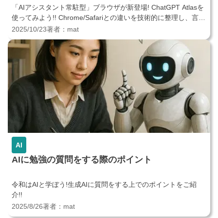
「AIアシスタント常駐型」ブラウザが新登場! ChatGPT Atlasを
使ってみよう!! Chrome/Safariとの違いを技術的に整理し、言語
別の具体活用まで踏み込んで解説します。
2025/10/23
著者：
mat
AI
AIに勉強の質問をする際のポイント
令和はAIと学ぼう!生成AIに質問をする上でのポイントをご紹
介!!
2025/8/26
著者：
mat