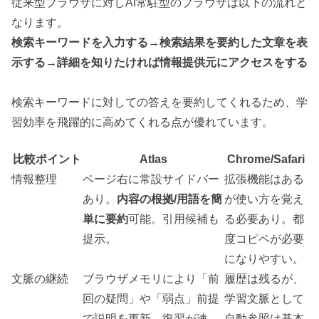
従来型ブラウザに対しAI常駐型のブラウザは以下の流れと
なります。
検索キーワードを入力する→検索結果を要約した文章を表
示する→詳細を知りたければ情報提供元にアクセスをする
検索キーワードに対しての答えを要約してくれるため、学
習効率を飛躍的に高めてくれる点が優れています。
比較ポイント
Atlas
Chrome/Safari
情報整理
ページ右に常設サイドバー
拡張機能はある
あり。
内容の根拠/用語を簡
が使い方を覚え
単に要約
可能。引用候補も
る必要あり。都
提示。
度コピペが必要
になりやすい。
文脈の継続
ブラウザメモリにより「前
履歴は残るが、
回の疑問」や「弱点」前提
学習文脈として
で説明を更新。復習が速
自動参照は基本