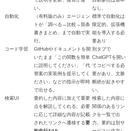
い。
なし。
自動化
（有料版のみ）エージェン
標準で自動化は
トが「調べる→比較→箇条
限定的。拡張機
書きまとめ」まで自動で実
能を導入する必
行。
要あり
コード学習
GitHubやドキュメントを開
別タブで
いたまま「この関数を簡単
ChatGPTを開い
に説明してください」「代
てコピペする必
替案の実装例を提示してく
要があり、文脈
ださい」などの指示が即時
断絶が起きやす
で出せる。
い。
検索UI
要約した内容に加えて重要
検索した内容に
点を解説してくれる。必要
関係のあるリン
に応じて詳細な内容が記載
クを一覧で出
されたリンクへ遷移する
要
力。要約は別サ
約先行なUI
ービスに依存し