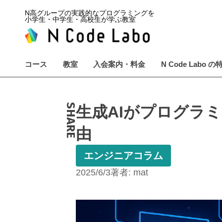
N高グループの実践的なプログラミングを
小学生・中学生・高校生が学ぶ教室
コース
教室
入会案内・料金
N Code Labo の
SHARE
生成AIがプログラ
由
エンジニアコラム
2025/6/3
著者:
mat