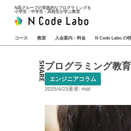
N高グループの実践的なプログラミングを
小学生・中学生・高校生が学ぶ教室
コース
教室
入会案内・料金
N Code Labo の
SHARE
プログラミング教育
エンジニアコラム
2025/4/23
著者:
mat