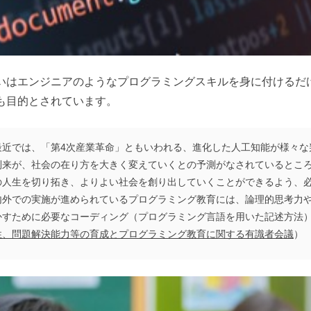
いはエンジニアのようなプログラミングスキルを身に付けるだ
も目的とされています。
最近では、「第4次産業革命」ともいわれる、進化した人工知能が様々な
到来が、社会の在り方を大きく変えていくとの予測がなされているとこ
の人生を切り拓き、よりよい社会を創り出していくことができるよう、必
内外での実施が進められているプログラミング教育には、論理的思考力や
かすために必要なコーディング（プログラミング言語を用いた記述方法）
性、問題解決能力等の育成とプログラミング教育に関する有識者会議
）