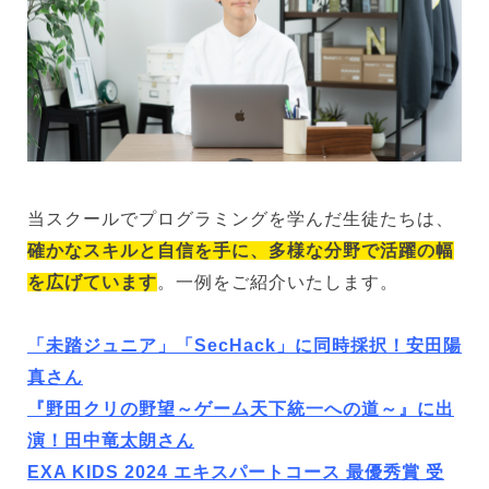
当スクールでプログラミングを学んだ生徒たちは、
確かなスキルと自信を手に、多様な分野で活躍の幅
を広げています
。一例をご紹介いたします。
「未踏ジュニア」「SecHack」に同時採択！安田陽
真さん
『野田クリの野望～ゲーム天下統一への道～』に出
演！田中竜太朗さん
EXA KIDS 2024 エキスパートコース 最優秀賞 受