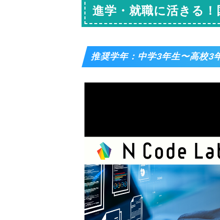
進学・就職に活きる！
推奨学年：中学3年生〜高校3