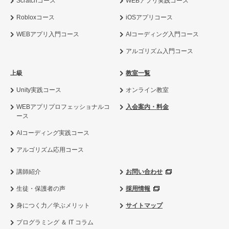
Scratchコース
WEBアプリ実践コース
Robloxコース
iOSアプリコース
WEBアプリ入門コース
AIコーディング入門コース
アルゴリズム入門コース
上級
教室一覧
Unity実践コース
オンライン教室
WEBアプリプロフェッショナルコ
入会案内・料金
ース
AIコーディング実践コース
アルゴリズム応用コース
講師紹介
お問い合わせ
生徒・保護者の声
採用情報
身につく力／学ぶメリット
サイトマップ
プログラミング ＆ IT コラム